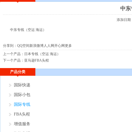
中东
添加日期：2
中东专线（空运 海运）
分享到：
QQ空间
新浪微博
人人网
开心网
更多
上一个产品：
日本专线（空运 海运）
下一个产品：
亚马逊FBA头程
产品分类
国际快递
国际小包
国际专线
FBA头程
增值服务