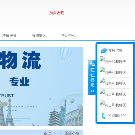
加入收藏
增值服务
海淘集运
帮助中心
在线咨询
业务：梁嘉亮
业务：贺芬
业务：龚梦真
业务：张浩良
400-9966-156
业务：谢丽
首 页
>
>
国际小包