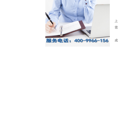
上
需
巴
成
4