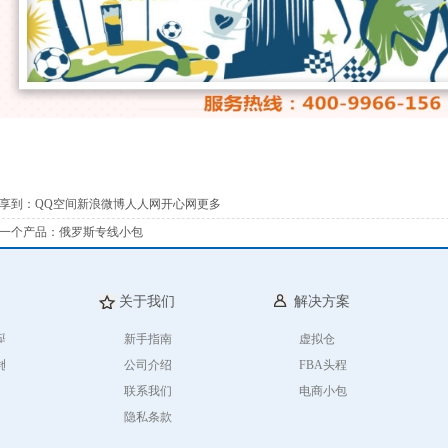
享到：
QQ空间
新浪微博
人人网
开心网
更多
一个产品：
俄罗斯专线小包
关于我们
解决方案
码
新手指南
虚拟仓
库地址
公司介绍
FBA头程
联系我们
电商小包
隐私条款