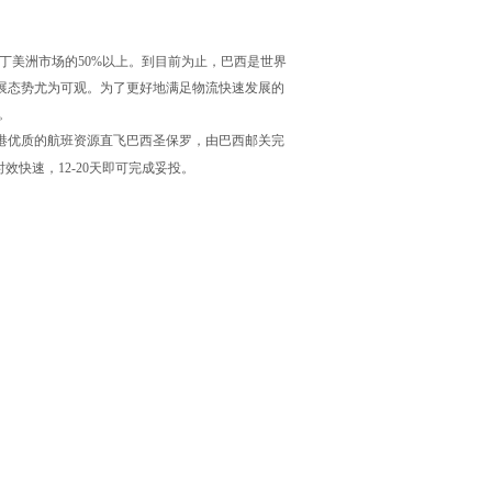
丁美洲市场的50%以上。到目前为止，巴西是世界
展态势尤为可观。为了更好地满足物流快速发展的
。
优质的航班资源直飞巴西圣保罗，由巴西邮关完
快速，12-20天即可完成妥投。