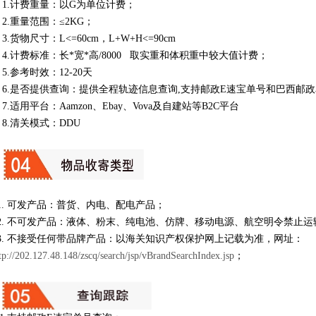
1.计费重量：以G为单位计费；
.重量范围：≤2KG；
.货物尺寸：L<=60cm，L+W+H<=90cm
.计费标准：长*宽*高/8000 取实重和体积重中较大值计费；
.参考时效：12-20天
6.是否提供查询：提供全程轨迹信息查询,支持邮政E速宝单号和巴西邮
.适用平台：Aamzon、Ebay、Vova及自建站等B2C平台
.清关模式：DDU
. 可发产品：普货、内电、配电产品；
2. 不可发产品：液体、粉末、纯电池、仿牌、移动电源、航空明令禁止运
. 不接受任何带品牌产品：以海关知识产权保护网上记载为准，网址：
tp://202.127.48.148/zscq/search/jsp/vBrandSearchIndex.jsp
；